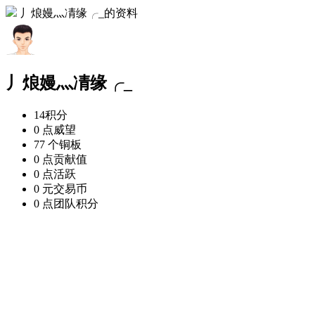
丿烺嫚灬凊缘╭_的资料
丿烺嫚灬凊缘╭_
14
积分
0 点
威望
77 个
铜板
0 点
贡献值
0 点
活跃
0 元
交易币
0 点
团队积分