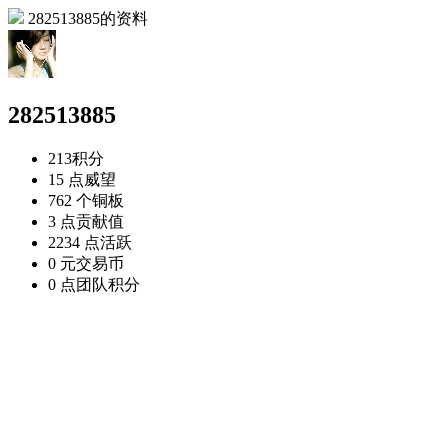
282513885的资料
282513885
213
积分
15 点
威望
762 个
铜板
3 点
贡献值
2234 点
活跃
0 元
交易币
0 点
团队积分