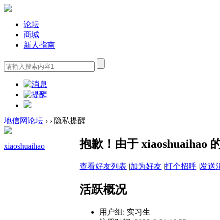
论坛
商城
新人指南
地信网论坛
›
›
隐私提醒
抱歉！由于 xiaoshuai
xiaoshuaihao
查看好友列表
|
加为好友
|
打个招呼
|
发送
活跃概况
用户组:
实习生