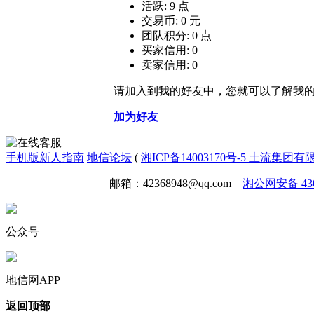
活跃: 9 点
交易币: 0 元
团队积分: 0 点
买家信用: 0
卖家信用: 0
请加入到我的好友中，您就可以了解我
加为好友
手机版
新人指南
地信论坛
(
湘ICP备14003170号-5 土流集团
免责声明
广告合作
邮箱：42368948@qq.com
湘公网安备 4301
公众号
地信网APP
返回顶部