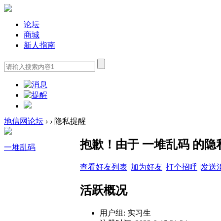
论坛
商城
新人指南
地信网论坛
›
›
隐私提醒
抱歉！由于 一堆乱码 的
一堆乱码
查看好友列表
|
加为好友
|
打个招呼
|
发送
活跃概况
用户组:
实习生