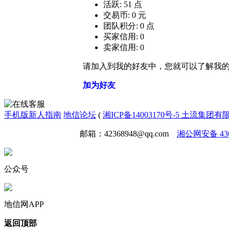
活跃: 51 点
交易币: 0 元
团队积分: 0 点
买家信用: 0
卖家信用: 0
请加入到我的好友中，您就可以了解我
加为好友
手机版
新人指南
地信论坛
(
湘ICP备14003170号-5 土流集团
免责声明
广告合作
邮箱：42368948@qq.com
湘公网安备 4301
公众号
地信网APP
返回顶部