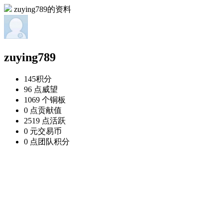
zuying789的资料
zuying789
145
积分
96 点
威望
1069 个
铜板
0 点
贡献值
2519 点
活跃
0 元
交易币
0 点
团队积分