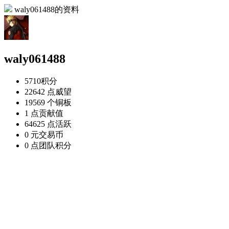
waly061488的资料
waly061488
5710
积分
22642 点
威望
19569 个
铜板
1 点
贡献值
64625 点
活跃
0 元
交易币
0 点
团队积分