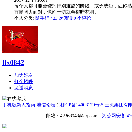
2017-12-14 10:01
每个人都可能会碰到特别难熬的阶段，或长或短，让你感
首挺胸去面对，也许一切就会柳暗花明。
个人分类:
随手记
|
423 次阅读
|
0
个评论
llx0842
加为好友
打个招呼
发送消息
手机版
新人指南
地信论坛
(
湘ICP备14003170号-5 土流集团
免责声明
广告合作
邮箱：42368948@qq.com
湘公网安备 4301