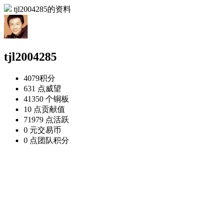
tjl2004285的资料
tjl2004285
4079
积分
631 点
威望
41350 个
铜板
10 点
贡献值
71979 点
活跃
0 元
交易币
0 点
团队积分