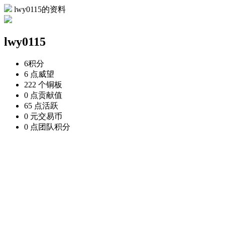
lwy0115的资料
lwy0115
6
积分
6 点
威望
222 个
铜板
0 点
贡献值
65 点
活跃
0 元
交易币
0 点
团队积分