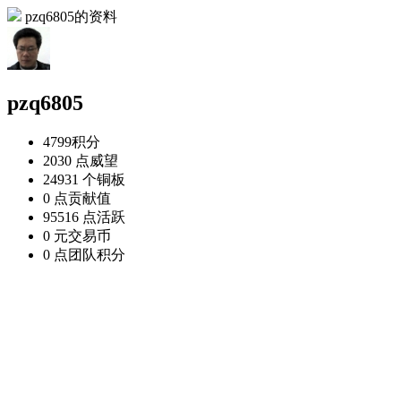
pzq6805的资料
pzq6805
4799
积分
2030 点
威望
24931 个
铜板
0 点
贡献值
95516 点
活跃
0 元
交易币
0 点
团队积分