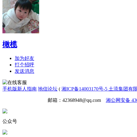
橄榄
加为好友
打个招呼
发送消息
手机版
新人指南
地信论坛
(
湘ICP备14003170号-5 土流集团
免责声明
广告合作
邮箱：42368948@qq.com
湘公网安备 4301
公众号