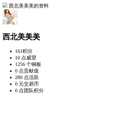
西北美美美的资料
西北美美美
161
积分
10 点
威望
1256 个
铜板
0 点
贡献值
280 点
活跃
0 元
交易币
0 点
团队积分