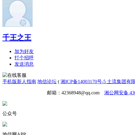
千王之王
加为好友
打个招呼
发送消息
手机版
新人指南
地信论坛
(
湘ICP备14003170号-5 土流集团
免责声明
广告合作
邮箱：42368948@qq.com
湘公网安备 4301
公众号
地信网APP