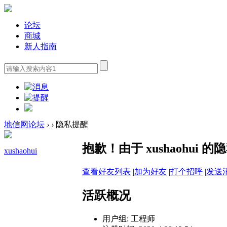
论坛
商城
新人指南
地信网论坛
›
›
隐私提醒
抱歉！由于 xushaohu
xushaohui
查看好友列表
|
加为好友
|
打个招呼
|
发送
活跃概况
用户组:
工程师