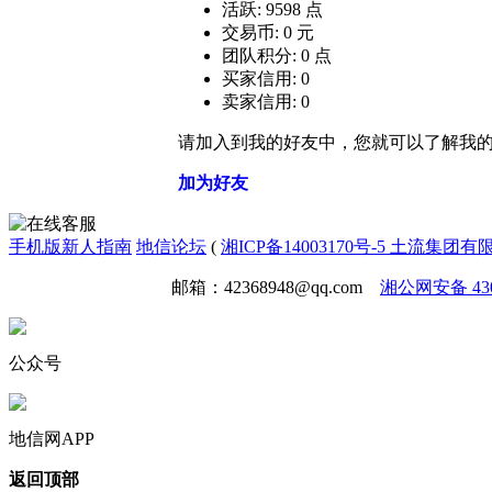
活跃: 9598 点
交易币: 0 元
团队积分: 0 点
买家信用: 0
卖家信用: 0
请加入到我的好友中，您就可以了解我
加为好友
手机版
新人指南
地信论坛
(
湘ICP备14003170号-5 土流集团
免责声明
广告合作
邮箱：42368948@qq.com
湘公网安备 4301
公众号
地信网APP
返回顶部