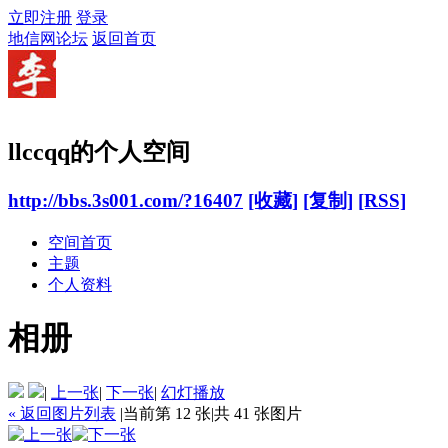
立即注册
登录
地信网论坛
返回首页
llccqq的个人空间
http://bbs.3s001.com/?16407
[收藏]
[复制]
[RSS]
空间首页
主题
个人资料
相册
|
上一张
|
下一张
|
幻灯播放
« 返回图片列表
|
当前第 12 张
|
共 41 张图片