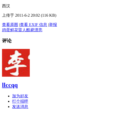
西汉
上传于 2011-6-2 20:02 (116 KB)
查看原图
|
查看 EXIF 信息
|
举报
鸡蛋
鲜花
雷人
酷毙
漂亮
评论
llccqq
加为好友
打个招呼
发送消息