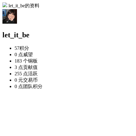
let_it_be的资料
let_it_be
57
积分
0 点
威望
183 个
铜板
3 点
贡献值
255 点
活跃
0 元
交易币
0 点
团队积分