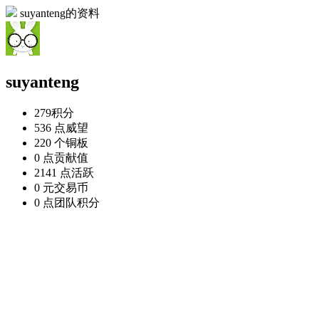
suyanteng的资料
suyanteng
279
积分
536 点
威望
220 个
铜板
0 点
贡献值
2141 点
活跃
0 元
交易币
0 点
团队积分