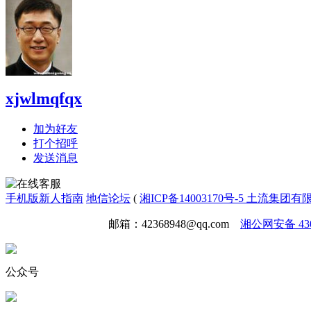
xjwlmqfqx
加为好友
打个招呼
发送消息
手机版
新人指南
地信论坛
(
湘ICP备14003170号-5 土流集团
免责声明
广告合作
邮箱：42368948@qq.com
湘公网安备 4301
公众号