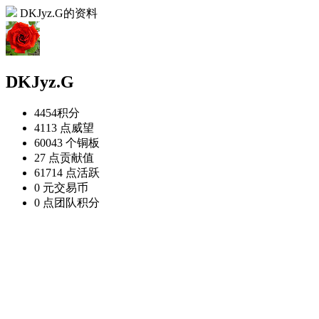
DKJyz.G的资料
DKJyz.G
4454
积分
4113 点
威望
60043 个
铜板
27 点
贡献值
61714 点
活跃
0 元
交易币
0 点
团队积分