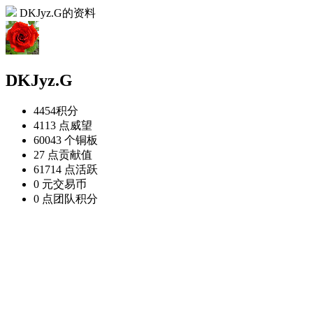
DKJyz.G的资料
DKJyz.G
4454
积分
4113 点
威望
60043 个
铜板
27 点
贡献值
61714 点
活跃
0 元
交易币
0 点
团队积分