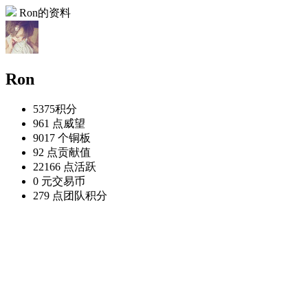
Ron的资料
Ron
5375
积分
961 点
威望
9017 个
铜板
92 点
贡献值
22166 点
活跃
0 元
交易币
279 点
团队积分