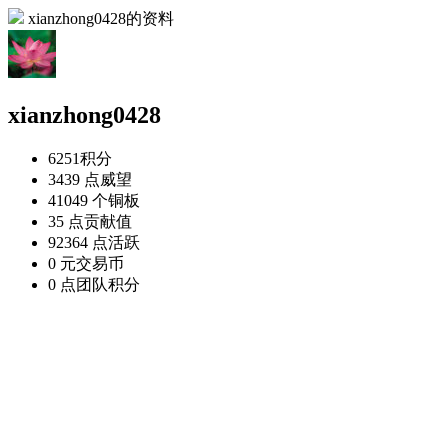
xianzhong0428的资料
xianzhong0428
6251
积分
3439 点
威望
41049 个
铜板
35 点
贡献值
92364 点
活跃
0 元
交易币
0 点
团队积分