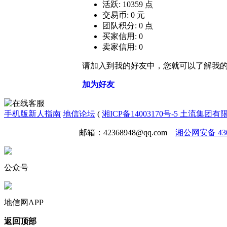
活跃: 10359 点
交易币: 0 元
团队积分: 0 点
买家信用: 0
卖家信用: 0
请加入到我的好友中，您就可以了解我
加为好友
手机版
新人指南
地信论坛
(
湘ICP备14003170号-5 土流集团
免责声明
广告合作
邮箱：42368948@qq.com
湘公网安备 4301
公众号
地信网APP
返回顶部