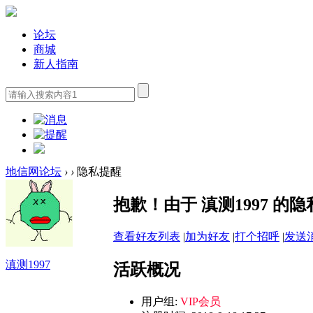
论坛
商城
新人指南
地信网论坛
›
›
隐私提醒
抱歉！由于 滇测1997 
查看好友列表
|
加为好友
|
打个招呼
|
发送
滇测1997
活跃概况
用户组:
VIP会员