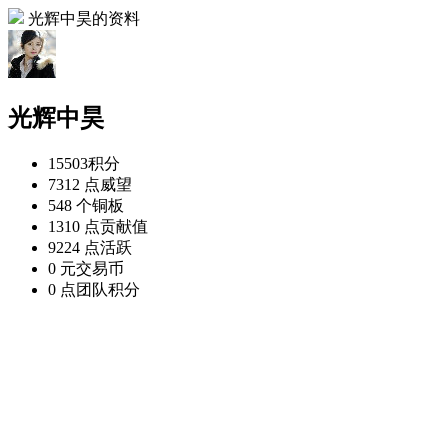
光辉中昊的资料
光辉中昊
15503
积分
7312 点
威望
548 个
铜板
1310 点
贡献值
9224 点
活跃
0 元
交易币
0 点
团队积分