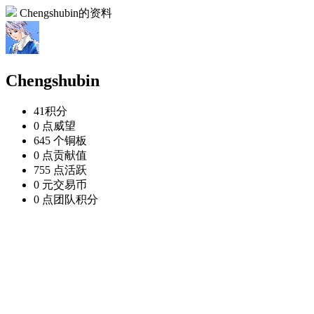
Chengshubin的资料
Chengshubin
41
积分
0 点
威望
645 个
铜板
0 点
贡献值
755 点
活跃
0 元
交易币
0 点
团队积分