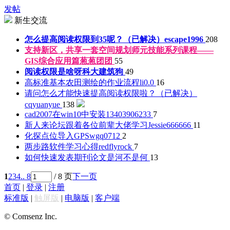
发帖
新生交流
怎么提高阅读权限到35呢？（已解决）
escape1996
208
支持新区，共享一套空间规划师元技能系列课程——
GIS综合应用篇
葱葱团团
55
阅读权限是啥呀
科大建筑狗
49
高标准基本农田测绘的作业流程
li0.0
16
请问怎么才能快速提高阅读权限啦？（已解决）
cqyuanyue
138
cad2007在win10中安装
13403906233
7
新人来论坛跟着各位前辈大佬学习
Jessie666666
11
化探点位导入GPS
wgq0712
2
两步路软件学习心得
redflyrock
7
如何快速发表期刊论文
是河不是何
13
1
2
3
4
.. 8
/ 8 页
下一页
首页
|
登录
|
注册
标准版
|
触屏版
|
电脑版
|
客户端
© Comsenz Inc.